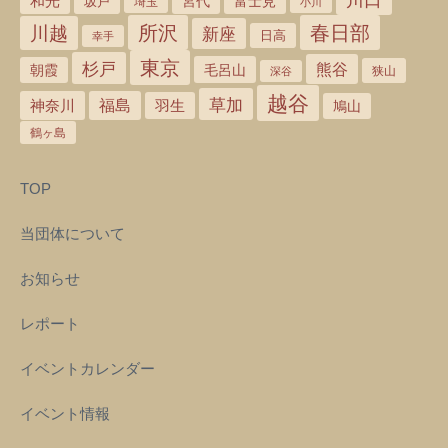
和光
宮代
坂戸
富士見
埼玉
小川
所沢
春日部
川越
新座
日高
幸手
東京
杉戸
熊谷
毛呂山
朝霞
狭山
深谷
越谷
草加
神奈川
福島
羽生
鳩山
鶴ヶ島
TOP
当団体について
お知らせ
レポート
イベントカレンダー
イベント情報