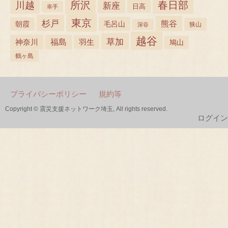
所沢
春日部
川越
新座
日高
幸手
東京
杉戸
熊谷
毛呂山
朝霞
狭山
深谷
越谷
草加
神奈川
福島
羽生
鳩山
鶴ヶ島
プライバシーポリシー
規約等
Copyright © 震災支援ネットワーク埼玉, All rights reserved.
ログイン