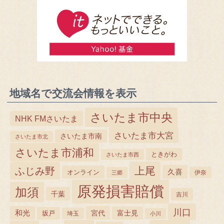
地域名で交流会情報を表示
さいたま市中央
NHK FMさいたま
さいたま市大宮
さいたま市南
さいたま市北
さいたま市浦和
ときがわ
さいたま市西
上尾
ふじみ野
久喜
オンライン
三郷
伊奈
原発損害賠償
加須
千葉
吉川
川口
和光
宮代
坂戸
富士見
埼玉
小川