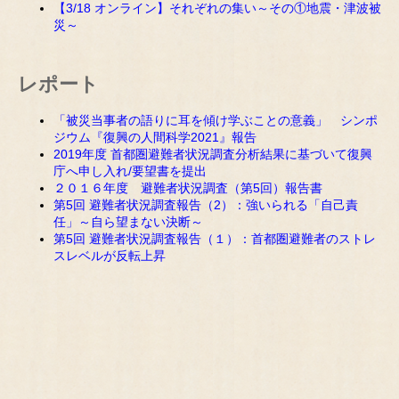
【3/18 オンライン】それぞれの集い～その①地震・津波被
災～
レポート
「被災当事者の語りに耳を傾け学ぶことの意義」 シンポ
ジウム『復興の人間科学2021』報告
2019年度 首都圏避難者状況調査分析結果に基づいて復興
庁へ申し入れ/要望書を提出
２０１６年度 避難者状況調査（第5回）報告書
第5回 避難者状況調査報告（2）：強いられる「自己責
任」～自ら望まない決断～
第5回 避難者状況調査報告（１）：首都圏避難者のストレ
スレベルが反転上昇