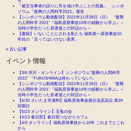
せ
「被災当事者の語りに耳を傾け学ぶことの意義」 シンポ
ジウム『復興の人間科学2021』報告
【シンポジウム動画配信】2021年11月28日（日） “復興
の人間科学 2021” 『福島原発事故10年の経験から学ぶ』～
当時小学生だった若者達との対話から～
【書籍】いないことにされる私たち 福島第一原発事故10
年目の「言ってはいけない真実」
« 古い記事
イベント情報
【3/6 所沢・オンライン】シンポジウム“復興の人間科学
2022” 『FUKUSHIMAは終わっていない!』
【シンポジウム動画配信】2021年11月28日（日） “復興
の人間科学 2021” 『福島原発事故10年の経験から学ぶ』～
当時小学生だった若者達との対話から～
【6/30 さいたま市浦和】福島原発事故責任追及訴訟 第39
回期日
【5/23 オンライン】玉兎の会
【4/13 春日部】春日部つながりカフェ
【4/3 オンライン】福島原発事故から10年 これまでとこれ
から