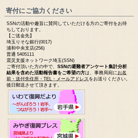
寄付にご協力ください
SSNの活動や趣旨に賛同していただける方のご寄付をお待
ちしております。
【ご送金先】
埼玉りそな銀行(0017)
浦和中央支店(256)
普通 5405111
震災支援ネットワーク埼玉(SSN)
ご寄付頂いた方の中で、
SSNの避難者アンケート集計分析
結果を含めた活動報告書をご希望の方
は、事務局宛に
お名
前・送付先住所・TEL・メールアドレス
をお送りください。
後日郵送させて頂きます。