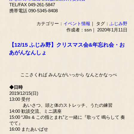
TEL/FAX 049-261-5847
携帯電話 090-5345-8408
カテゴリー：
イベント情報
｜ タグ：
ふじみ野
作成者：ssn｜ 2020年1月11日
【12/15 ふじみ野】クリスマス会&年忘れ会・お
あがんなんしょ
ここさくれば みんながいっから なんとかなっぺ
◆日時
2019/12/15(日)
13:00 受付
あいさつ、頭と体のストレッチ、うたの練習
14:00 歓談交流、ミニ講座
15:00 “JBs & この指とまれ”と一緒に『歌って 鳴らして 奏
でて』
16:00 またあいばせ