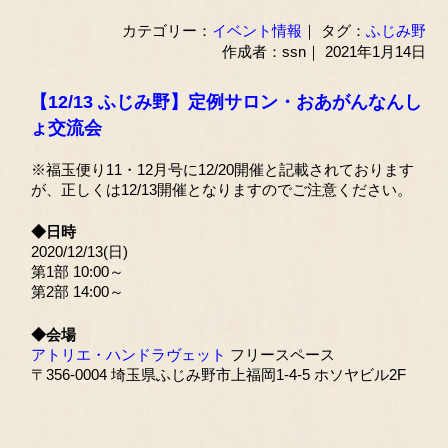
カテゴリー：
イベント情報
｜ タグ：
ふじみ野
作成者：ssn｜ 2021年1月14日
【12/13 ふじみ野】定例サロン・おあがんなんし
ょ交流会
※福玉便り11・12月号に12/20開催と記載されております
が、正しくは12/13開催となりますのでご注意ください。
◆日時
2020/12/13(日)
第1部 10:00～
第2部 14:00～
◆会場
アトリエ・ハンドラヴェット
フリースペース
〒356-0004 埼玉県ふじみ野市上福岡1-4-5 ホソヤビル2F