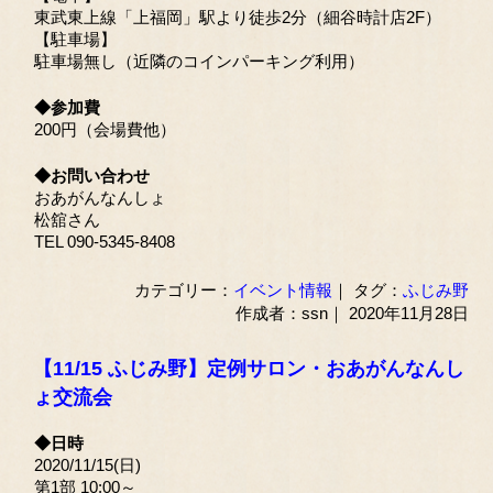
東武東上線「上福岡」駅より徒歩2分（細谷時計店2F）
【駐車場】
駐車場無し（近隣のコインパーキング利用）
◆参加費
200円（会場費他）
◆お問い合わせ
おあがんなんしょ
松舘さん
TEL 090-5345-8408
カテゴリー：
イベント情報
｜ タグ：
ふじみ野
作成者：ssn｜ 2020年11月28日
【11/15 ふじみ野】定例サロン・おあがんなんし
ょ交流会
◆日時
2020/11/15(日)
第1部 10:00～