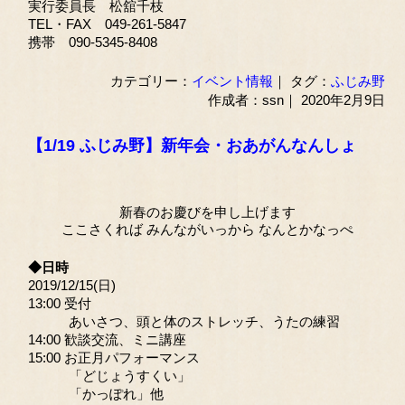
実行委員長 松舘千枝
TEL・FAX 049-261-5847
携帯 090-5345-8408
カテゴリー：
イベント情報
｜ タグ：
ふじみ野
作成者：ssn｜ 2020年2月9日
【1/19 ふじみ野】新年会・おあがんなんしょ
新春のお慶びを申し上げます
ここさくれば みんながいっから なんとかなっぺ
◆日時
2019/12/15(日)
13:00 受付
あいさつ、頭と体のストレッチ、うたの練習
14:00 歓談交流、ミニ講座
15:00 お正月パフォーマンス
「どじょうすくい」
「かっぽれ」他