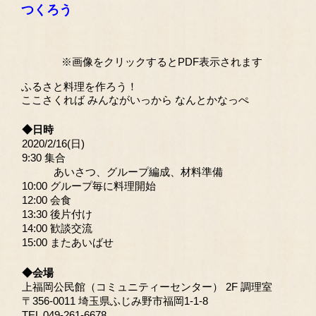
つくろう
※画像をクリックするとPDF表示されます
ふるさと料理を作ろう！
ここさくれば みんながいっから なんとかなっぺ
◆日時
2020/2/16(日)
9:30 集合
あいさつ、グループ編成、材料準備
10:00 グループ毎に料理開始
12:00 会食
13:30 後片付け
14:00 歓談交流
15:00 またあいばせ
◆会場
上福岡公民館（コミュニティーセンター） 2F 調理室
〒356-0011 埼玉県ふじみ野市福岡1-1-8
TEL 049-261-6678