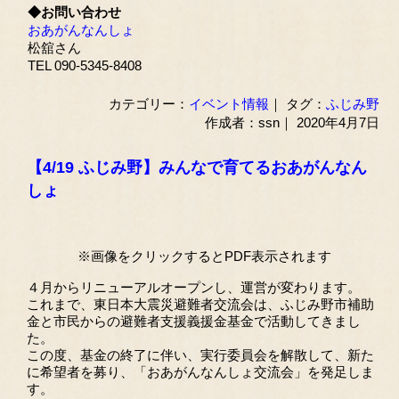
◆お問い合わせ
おあがんなんしょ
松舘さん
TEL 090-5345-8408
カテゴリー：
イベント情報
｜ タグ：
ふじみ野
作成者：ssn｜ 2020年4月7日
【4/19 ふじみ野】みんなで育てるおあがんなん
しょ
※画像をクリックするとPDF表示されます
４月からリニューアルオープンし、運営が変わります。
これまで、東日本大震災避難者交流会は、ふじみ野市補助
金と市民からの避難者支援義援金基金で活動してきまし
た。
この度、基金の終了に伴い、実行委員会を解散して、新た
に希望者を募り、「おあがんなんしょ交流会」を発足しま
す。