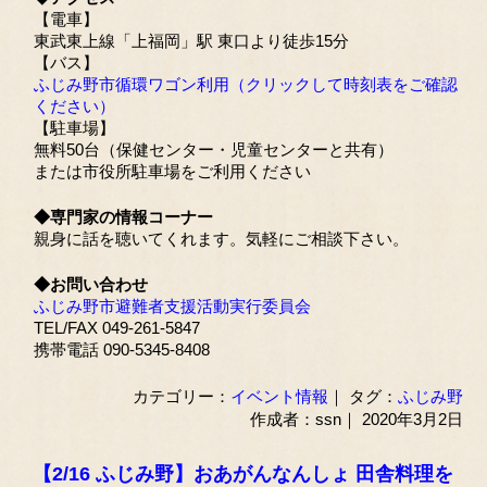
【電車】
東武東上線「上福岡」駅 東口より徒歩15分
【バス】
ふじみ野市循環ワゴン利用（クリックして時刻表をご確認
ください）
【駐車場】
無料50台（保健センター・児童センターと共有）
または市役所駐車場をご利用ください
◆専門家の情報コーナー
親身に話を聴いてくれます。気軽にご相談下さい。
◆お問い合わせ
ふじみ野市避難者支援活動実行委員会
TEL/FAX 049-261-5847
携帯電話 090-5345-8408
カテゴリー：
イベント情報
｜ タグ：
ふじみ野
作成者：ssn｜ 2020年3月2日
【2/16 ふじみ野】おあがんなんしょ 田舎料理を