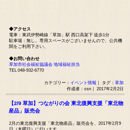
◆アクセス
電車：東武伊勢崎線「草加」駅 西口高架下 徒歩1分
駐車場：無し。専用スペースがございませんので、公共機
関をご利用下さい。
◆お問い合わせ
草加市社会福祉協議会 地域福祉担当
TEL 048-932-6770
カテゴリー：
イベント情報
｜ タグ：
草加
作成者：ssn｜ 2017年2月2日
【2/9 草加】つながりの会 東北復興支援「東北物
産品」販売会
2月の東北復興支援「東北物産品」販売会を、2017年2月9
日（木曜日）に行います。