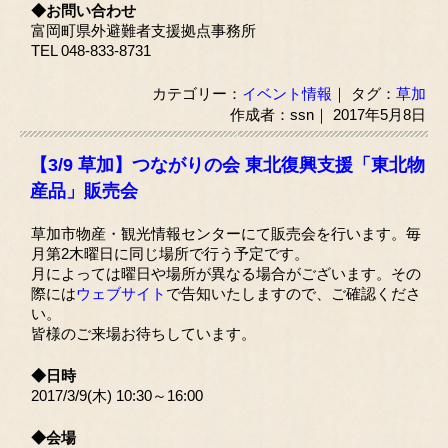
◆お問い合わせ
富岡町県外避難者支援拠点事務所
TEL 048-833-8731
カテゴリー：
イベント情報
｜ タグ：
草加
作成者：ssn｜ 2017年5月8日
【3/9 草加】つながりの会 東北復興支援「東北物
産品」販売会
草加市物産・観光情報センターにて販売会を行います。毎
月第2木曜日に同じ場所で行う予定です。
月によっては曜日や場所が異なる場合がございます。その
際には
ウェブサイト
で告知いたしますので、ご確認くださ
い。
皆様のご来場お待ちしています。
◆日時
2017/3/9(木) 10:30～16:00
◆会場