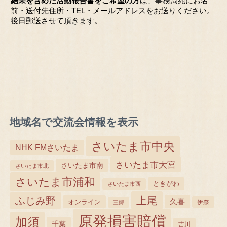
結果を含めた活動報告書をご希望の方
は、事務局宛に
お名
前・送付先住所・TEL・メールアドレス
をお送りください。
後日郵送させて頂きます。
地域名で交流会情報を表示
さいたま市中央
NHK FMさいたま
さいたま市大宮
さいたま市南
さいたま市北
さいたま市浦和
ときがわ
さいたま市西
上尾
ふじみ野
久喜
オンライン
三郷
伊奈
原発損害賠償
加須
千葉
吉川