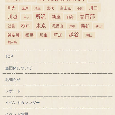
川口
和光
宮代
坂戸
富士見
埼玉
小川
所沢
春日部
川越
新座
日高
幸手
東京
杉戸
熊谷
毛呂山
朝霞
狭山
深谷
越谷
草加
神奈川
福島
羽生
鳩山
鶴ヶ島
TOP
当団体について
お知らせ
レポート
イベントカレンダー
イベント情報