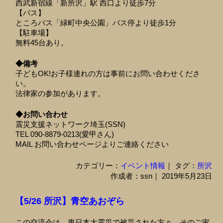
西武新宿線「新所沢」駅 西口より徒歩7分
【バス】
ところバス「緑町中央公園」バス停より徒歩1分
【駐車場】
無料45台あり。
◆備考
子どもOK!お子様連れの方は事前にお問い合わせくださ
い。
法律家の参加があります。
◆お問い合わせ
震災支援ネットワーク埼玉(SSN)
TEL 090-8879-0213(愛甲さん)
MAIL お問い合わせページよりご連絡ください
カテゴリー：
イベント情報
｜ タグ：
所沢
作成者：ssn｜ 2019年5月23日
【5/26 所沢】青空あおぞら
この交流会は、東日本大震災で被災された方々、そのご家