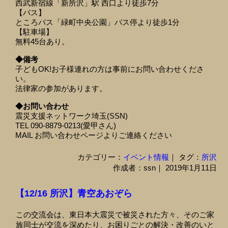
西武新宿線「新所沢」駅 西口より徒歩7分
【バス】
ところバス「緑町中央公園」バス停より徒歩1分
【駐車場】
無料45台あり。
◆備考
子どもOK!お子様連れの方は事前にお問い合わせくださ
い。
法律家の参加があります。
◆お問い合わせ
震災支援ネットワーク埼玉(SSN)
TEL 090-8879-0213(愛甲さん)
MAIL お問い合わせページよりご連絡ください
カテゴリー：
イベント情報
｜ タグ：
所沢
作成者：ssn｜ 2019年1月11日
【12/16 所沢】青空あおぞら
この交流会は、東日本大震災で被災された方々、そのご家
族同士が交流を深めたり、お困りごとの解決・改善のいと