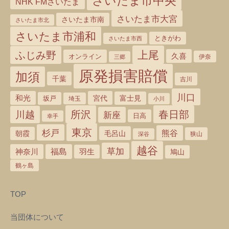
さいたま市中央
NHK FMさいたま
さいたま市大宮
さいたま市南
さいたま市北
さいたま市浦和
ときがわ
さいたま市西
上尾
ふじみ野
久喜
オンライン
三郷
伊奈
原発損害賠償
加須
千葉
吉川
川口
和光
宮代
坂戸
富士見
埼玉
小川
所沢
春日部
川越
新座
日高
幸手
東京
杉戸
熊谷
毛呂山
朝霞
狭山
深谷
越谷
草加
神奈川
福島
羽生
鳩山
鶴ヶ島
TOP
当団体について