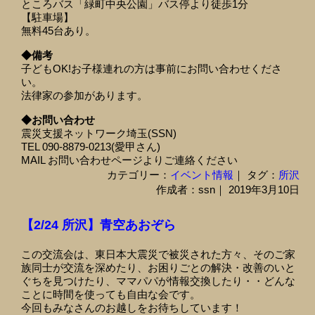
ところバス「緑町中央公園」バス停より徒歩1分
【駐車場】
無料45台あり。
◆備考
子どもOK!お子様連れの方は事前にお問い合わせくださ
い。
法律家の参加があります。
◆お問い合わせ
震災支援ネットワーク埼玉(SSN)
TEL 090-8879-0213(愛甲さん)
MAIL お問い合わせページよりご連絡ください
カテゴリー：
イベント情報
｜ タグ：
所沢
作成者：ssn｜ 2019年3月10日
【2/24 所沢】青空あおぞら
この交流会は、東日本大震災で被災された方々、そのご家
族同士が交流を深めたり、お困りごとの解決・改善のいと
ぐちを見つけたり、ママパパが情報交換したり・・どんな
ことに時間を使っても自由な会です。
今回もみなさんのお越しをお待ちしています！