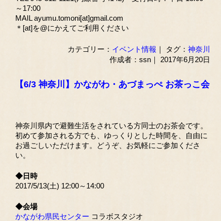
～17:00
MAIL ayumu.tomoni[at]gmail.com
＊[at]を@にかえてご利用ください
カテゴリー：
イベント情報
｜ タグ：
神奈川
作成者：ssn｜ 2017年6月20日
【6/3 神奈川】かながわ・あづまっぺ お茶っこ会
神奈川県内で避難生活をされている方同士のお茶会です。
初めて参加される方でも、ゆっくりとした時間を、自由に
お過ごしいただけます。どうぞ、お気軽にご参加くださ
い。
◆日時
2017/5/13(土) 12:00～14:00
◆会場
かながわ県民センター
コラボスタジオ