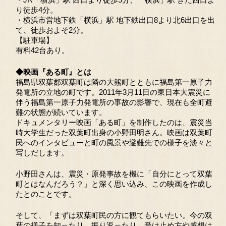
・JR「横浜」駅 西口より徒歩5分、「横浜」駅 きた西口よ
り徒歩4分。
・横浜市営地下鉄「横浜」駅 地下鉄出口8より北6出口を出
て、徒歩およそ2分。
【駐車場】
有料42台あり。
◆映画『ある町』とは
福島県双葉郡双葉町は隣の大熊町とともに福島第一原子力
発電所の立地の町です。2011年3月11日の東日本大震災に
伴う福島第一原子力発電所の事故の影響で、現在も全町避
難の状態が続いています。
ドキュメンタリー映画「ある町」を制作したのは、震災当
時大学生だった双葉町出身の小野田明さん。映画は双葉町
民へのインタビューと町の風景や避難先での様子を淡々と
写しだします。
小野田さんは、震災・原発事故を機に「自分にとって双葉
町とはなんだろう？」と深く思い込み、この映画を作成し
たとのことです。
そして、「まずは双葉町民の方に観てもらいたい。今の双
葉の様子を知ったり、振り返ったり、受け止め方や感想は