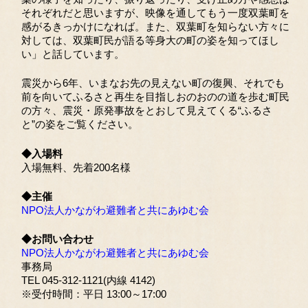
それぞれだと思いますが、映像を通してもう一度双葉町を
感がるきっかけになれば。また、双葉町を知らない方々に
対しては、双葉町民が語る等身大の町の姿を知ってほし
い」と話しています。
震災から6年、いまなお先の見えない町の復興、それでも
前を向いてふるさと再生を目指しおのおのの道を歩む町民
の方々、震災・原発事故をとおして見えてくる“ふるさ
と”の姿をご覧ください。
◆入場料
入場無料、先着200名様
◆主催
NPO法人かながわ避難者と共にあゆむ会
◆お問い合わせ
NPO法人かながわ避難者と共にあゆむ会
事務局
TEL 045-312-1121(内線 4142)
※受付時間：平日 13:00～17:00