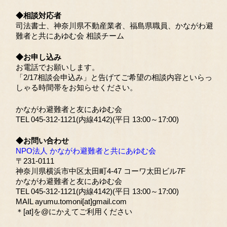
◆相談対応者
司法書士、神奈川県不動産業者、福島県職員、かながわ避
難者と共にあゆむ会 相談チーム
◆お申し込み
お電話でお願いします。
「2/17相談会申込み」と告げてご希望の相談内容といらっ
しゃる時間帯をお知らせください。
かながわ避難者と友にあゆむ会
TEL 045-312-1121(内線4142)(平日 13:00～17:00)
◆お問い合わせ
NPO法人 かながわ避難者と共にあゆむ会
〒231-0111
神奈川県横浜市中区太田町4-47 コーワ太田ビル7F
かながわ避難者と友にあゆむ会
TEL 045-312-1121(内線4142)(平日 13:00～17:00)
MAIL ayumu.tomoni[at]gmail.com
＊[at]を@にかえてご利用ください