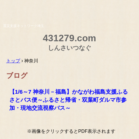
震災支援ネットワーク埼玉
431279.com
しんさいつなぐ
トップ
›
神奈川
ブログ
【1/6～7 神奈川－福島】かながわ福島支援ふる
さとバス便～ふるさと帰省・双葉町ダルマ市参
加・現地交流視察バス～
※画像をクリックするとPDF表示されます