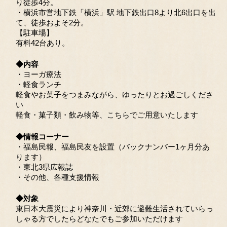
り徒歩4分。
・横浜市営地下鉄「横浜」駅 地下鉄出口8より北6出口を出
て、徒歩およそ2分。
【駐車場】
有料42台あり。
◆内容
・ヨーガ療法
・軽食ランチ
軽食やお菓子をつまみながら、ゆったりとお過ごしくださ
い
軽食・菓子類・飲み物等、こちらでご用意いたします
◆情報コーナー
・福島民報、福島民友を設置（バックナンバー1ヶ月分あ
ります）
・東北3県広報誌
・その他、各種支援情報
◆対象
東日本大震災により神奈川・近郊に避難生活されていらっ
しゃる方でしたらどなたでもご参加いただけます