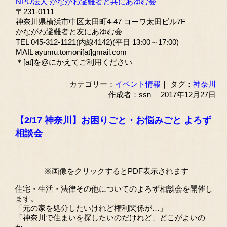
NPO法人 かながわ避難者と共にあゆむ会
〒231-0111
神奈川県横浜市中区太田町4-47 コーワ太田ビル7F
かながわ避難者と友にあゆむ会
TEL 045-312-1121(内線4142)(平日 13:00～17:00)
MAIL ayumu.tomoni[at]gmail.com
＊[at]を@にかえてご利用ください
カテゴリー：
イベント情報
｜ タグ：
神奈川
作成者：ssn｜ 2017年12月27日
【2/17 神奈川】お困りごと・お悩みごと よろず
相談会
※画像をクリックするとPDF表示されます
住宅・生活・法律その他についてのよろず相談会を開催し
ます。
「元の家を処分したいけれど権利関係が…」
「神奈川で住まいを探したいのだけれど、どこがよいの