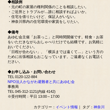
◆相談例
・元の町の家屋の権利関係のことを相談したい。
・ご近所とトラブルが…誰に相談すればよいか。
・住宅を借りたいけど、保証人がいない。
・神奈川県内の住宅環境や家賃をしりたい。
◆備考
あゆむ会主催「お茶っこ」と同時間開催です。軽食・お茶
をいただきながらおしゃべりだけでも結構です。お気軽に
おいでください。
「日程が合わない」、「横浜までは遠くて…」という方の
ために出張相談もおこなっています。ご遠慮なくお電話く
ださい。
◆お申し込み・お問い合わせ
TEL 0120-122-884
NPO法人かながわ避難者と共にあゆむ会
事務局
TEL 045-312-1121(内線 4142)
※受付時間：平日 13:00～17:00
カテゴリー：
イベント情報
｜ タグ：
神奈川