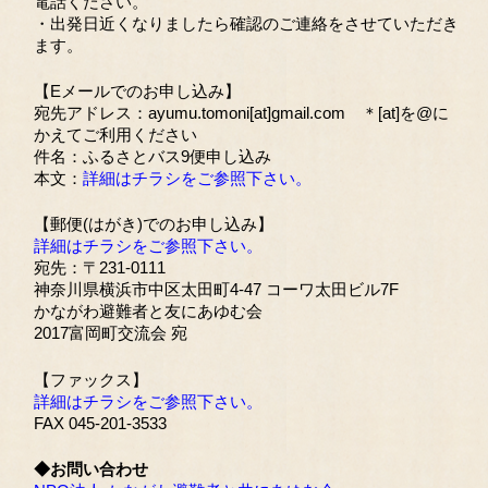
電話ください。
・出発日近くなりましたら確認のご連絡をさせていただき
ます。
【Eメールでのお申し込み】
宛先アドレス：ayumu.tomoni[at]gmail.com ＊[at]を@に
かえてご利用ください
件名：ふるさとバス9便申し込み
本文：
詳細はチラシをご参照下さい。
【郵便(はがき)でのお申し込み】
詳細はチラシをご参照下さい。
宛先：〒231-0111
神奈川県横浜市中区太田町4-47 コーワ太田ビル7F
かながわ避難者と友にあゆむ会
2017富岡町交流会 宛
【ファックス】
詳細はチラシをご参照下さい。
FAX 045-201-3533
◆お問い合わせ