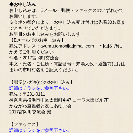
◆お申し込み
お申し込みは、Eメール・郵便・ファックスのいずれかで
お願いします。
※会場の都合により、お申し込み受け付けは先着30名様ま
でとさせていただきます。
お早目のお申し込みをお願いします。
【Eメールでのお申し込み】
宛先アドレス：ayumu.tomoni[at]gmail.com ＊[at]を@に
かえてご利用ください
件名：2017富岡町交流会
本文：氏名・ご住所・電話番号・来場人数・避難前にお住
まいの市町村名をご記入ください。
【郵便(ハガキ)でのお申し込み】
詳細はチラシをご参照下さい。
宛先：〒231-0111
神奈川県横浜市中区太田町4-47 コーワ太田ビル7F
かながわ避難者と友にあゆむ会
2017富岡町交流会 宛
【ファックス】
詳細はチラシをご参照下さい。