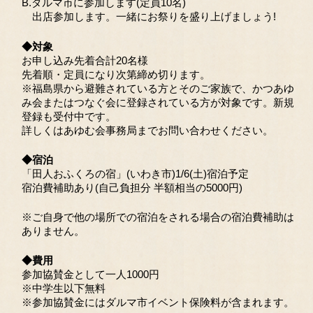
B.ダルマ市に参加します(定員10名)
出店参加します。一緒にお祭りを盛り上げましょう!
◆対象
お申し込み先着合計20名様
先着順・定員になり次第締め切ります。
※福島県から避難されている方とそのご家族で、かつあゆ
み会またはつなぐ会に登録されている方が対象です。新規
登録も受付中です。
詳しくはあゆむ会事務局までお問い合わせください。
◆宿泊
「田人おふくろの宿」(いわき市)1/6(土)宿泊予定
宿泊費補助あり(自己負担分 半額相当の5000円)
※ご自身で他の場所での宿泊をされる場合の宿泊費補助は
ありません。
◆費用
参加協賛金として一人1000円
※中学生以下無料
※参加協賛金にはダルマ市イベント保険料が含まれます。