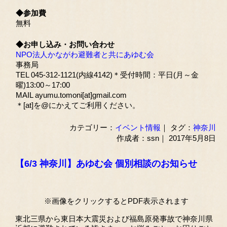
◆参加費
無料
◆お申し込み・お問い合わせ
NPO法人かながわ避難者と共にあゆむ会
事務局
TEL 045-312-1121(内線4142)＊受付時間：平日(月～金
曜)13:00～17:00
MAIL ayumu.tomoni[at]gmail.com
＊[at]を@にかえてご利用ください。
カテゴリー：
イベント情報
｜ タグ：
神奈川
作成者：ssn｜ 2017年5月8日
【6/3 神奈川】あゆむ会 個別相談のお知らせ
※画像をクリックするとPDF表示されます
東北三県から東日本大震災および福島原発事故で神奈川県