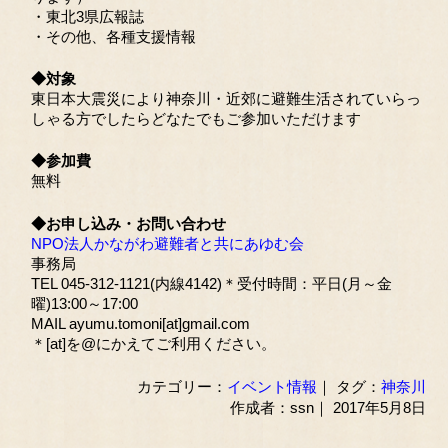
・東北3県広報誌
・その他、各種支援情報
◆対象
東日本大震災により神奈川・近郊に避難生活されていらっ
しゃる方でしたらどなたでもご参加いただけます
◆参加費
無料
◆お申し込み・お問い合わせ
NPO法人かながわ避難者と共にあゆむ会
事務局
TEL 045-312-1121(内線4142)＊受付時間：平日(月～金
曜)13:00～17:00
MAIL ayumu.tomoni[at]gmail.com
＊[at]を@にかえてご利用ください。
カテゴリー：
イベント情報
｜ タグ：
神奈川
作成者：ssn｜ 2017年5月8日