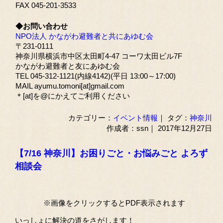
FAX 045-201-3533
◆お問い合わせ
NPO法人 かながわ避難者と共にあゆむ会
〒231-0111
神奈川県横浜市中区太田町4-47 コーワ太田ビル7F
かながわ避難者と友にあゆむ会
TEL 045-312-1121(内線4142)(平日 13:00～17:00)
MAIL ayumu.tomoni[at]gmail.com
＊[at]を@にかえてご利用ください
カテゴリー：
イベント情報
｜ タグ：
神奈川
作成者：ssn｜ 2017年12月27日
【7/16 神奈川】お困りごと・お悩みごと よろず
相談会
※画像をクリックするとPDF表示されます
いっしょに解決の道をさがします！