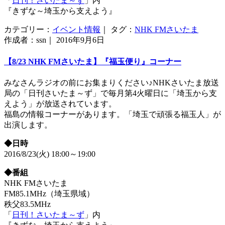
「
日刊！さいたま～ず
」内
『きずな～埼玉から支えよう』
カテゴリー：
イベント情報
｜ タグ：
NHK FMさいたま
作成者：ssn｜ 2016年9月6日
【8/23 NHK FMさいたま】『福玉便り』コーナー
みなさんラジオの前にお集まりください♪NHKさいたま放送
局の「日刊さいたま～ず」で毎月第4火曜日に「埼玉から支
えよう」が放送されています。
福島の情報コーナーがあります。「埼玉で頑張る福玉人」が
出演します。
◆日時
2016/8/23(火) 18:00～19:00
◆番組
NHK FMさいたま
FM85.1MHz（埼玉県域）
秩父83.5MHz
「
日刊！さいたま～ず
」内