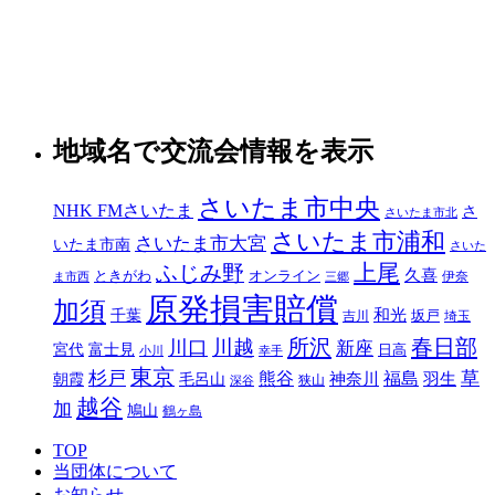
地域名で交流会情報を表示
さいたま市中央
NHK FMさいたま
さ
さいたま市北
さいたま市浦和
さいたま市大宮
いたま市南
さいた
ふじみ野
上尾
久喜
オンライン
ときがわ
伊奈
ま市西
三郷
原発損害賠償
加須
千葉
和光
吉川
坂戸
埼玉
所沢
春日部
川越
川口
新座
宮代
富士見
日高
小川
幸手
東京
草
杉戸
熊谷
神奈川
福島
毛呂山
羽生
朝霞
狭山
深谷
越谷
加
鳩山
鶴ヶ島
TOP
当団体について
お知らせ