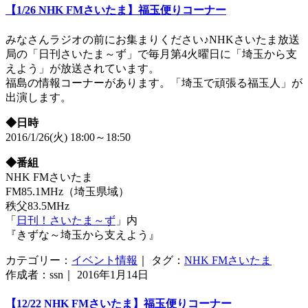
【1/26 NHK FMさいたま】福玉便りコーナー
みなさんラジオの前にお集まりください♪NHKさいたま放送
局の「日刊さいたま～ず」で毎月第4火曜日に「埼玉から支
えよう」が放送されています。
福島の情報コーナーがあります。「埼玉で頑張る福玉人」が
出演します。
◆日時
2016/1/26(火) 18:00～18:50
◆番組
NHK FMさいたま
FM85.1MHz（埼玉県域）
秩父83.5MHz
「
日刊！さいたま～ず
」内
『きずな～埼玉から支えよう』
カテゴリー：
イベント情報
｜ タグ：
NHK FMさいたま
作成者：ssn｜ 2016年1月14日
【12/22 NHK FMさいたま】福玉便りコーナー