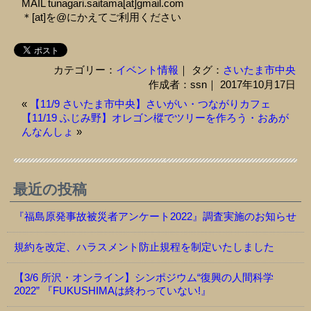
MAIL tunagari.saitama[at]gmail.com
＊[at]を@にかえてご利用ください
カテゴリー：
イベント情報
｜ タグ：
さいたま市中央
作成者：ssn｜ 2017年10月17日
«
【11/9 さいたま市中央】さいがい・つながりカフェ
【11/19 ふじみ野】オレゴン樅でツリーを作ろう・おあが
んなんしょ
»
最近の投稿
『福島原発事故被災者アンケート2022』調査実施のお知らせ
規約を改定、ハラスメント防止規程を制定いたしました
【3/6 所沢・オンライン】シンポジウム“復興の人間科学
2022” 『FUKUSHIMAは終わっていない!』