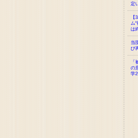
定
【
ム“
は
当
び
「
の
学2