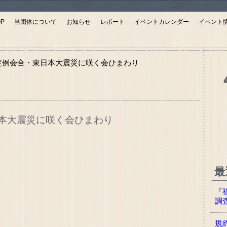
OP
当団体について
お知らせ
レポート
イベントカレンダー
イベント
尾】定例会合・東日本大震災に咲く会ひまわり
日本大震災に咲く会ひまわり
最
『
調
規