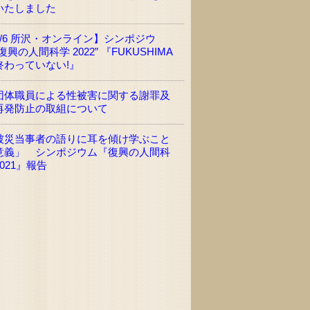
いたしました
3/6 所沢・オンライン】シンポジウ
復興の人間科学 2022” 『FUKUSHIMA
終わっていない!』
団体職員による性被害に関する謝罪及
再発防止の取組について
被災当事者の語りに耳を傾け学ぶこと
意義」 シンポジウム『復興の人間科
021』報告