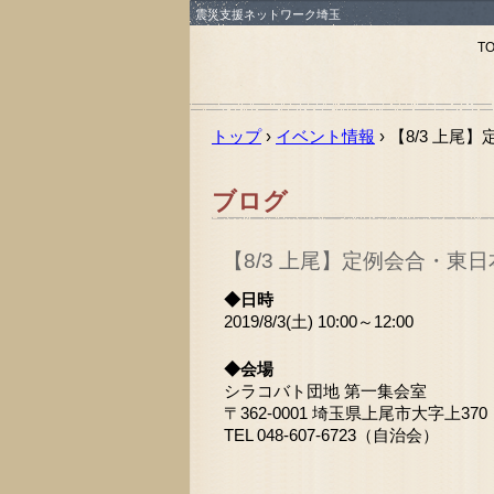
震災支援ネットワーク埼玉
T
トップ
›
イベント情報
›
【8/3 上
ブログ
【8/3 上尾】定例会合・東
◆日時
2019/8/3(土) 10:00～12:00
◆会場
シラコバト団地 第一集会室
〒362-0001 埼玉県上尾市大字上370
TEL 048-607-6723（自治会）