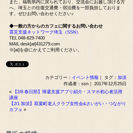
また、福島県内に戻られており、交流会にお越し頂ける方
へ、埼玉との往復交通費・宿泊費を一部負担しておりま
す。ぜひお問い合わせください♪
◆一般の方からのカフェに関するお問い合わせ
震災支援ネットワーク埼玉（SSN）
TEL 048-829-7400
MAIL desk[at]431279.com
※[at]を@にかえてご利用ください。
カテゴリー：
イベント情報
｜ タグ：
加須
作成者：ssn｜ 2017年12月25日
«
【2/8 春日部】帰還支援アプリ紹介・スマホ初心者活用
講座
【2/1 加須】双葉町老人クラブ女性会&さいがい・つながり
カフェ
»