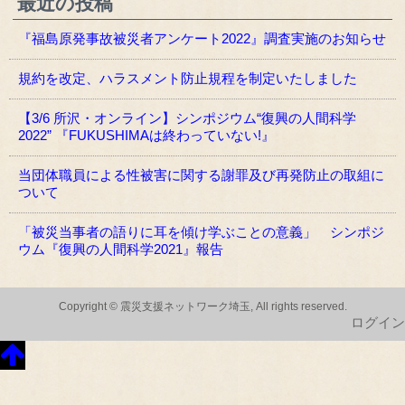
最近の投稿
『福島原発事故被災者アンケート2022』調査実施のお知らせ
規約を改定、ハラスメント防止規程を制定いたしました
【3/6 所沢・オンライン】シンポジウム“復興の人間科学
2022” 『FUKUSHIMAは終わっていない!』
当団体職員による性被害に関する謝罪及び再発防止の取組に
ついて
「被災当事者の語りに耳を傾け学ぶことの意義」 シンポジ
ウム『復興の人間科学2021』報告
Copyright © 震災支援ネットワーク埼玉, All rights reserved.
ログイン