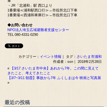
車
・JR「北浦和」駅 西口より
1番乗場≪浦和駅西口行≫→市役所北口下車
1番乗場≪西浦和車庫行≫→市役所北口下車
◆お問い合わせ
NPO法人埼玉広域避難者支援センター
TEL 080-4331-0290
カテゴリー：
イベント情報
｜ タグ：
さいたま市浦和
作成者：ssn｜ 2018年2月28日
«
【3/17 さいたま市中央】あれから7年。この間に見えて
きたこと、考えてきたこと
【3/7~3/11 朝霞】事故から7年 ふくしまは今 映画と写真展
»
最近の投稿