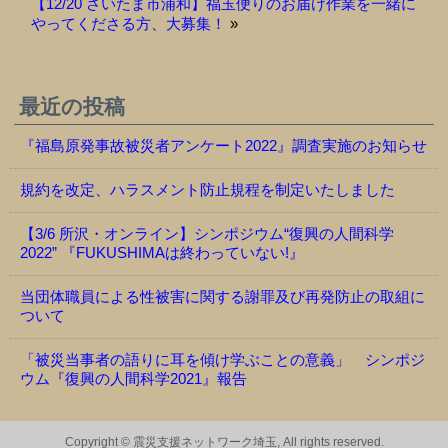
【12/20 さいたま市浦和】福玉便りのお届け作業を一緒に
やってくださる方、大募集！
»
最近の投稿
『福島原発事故被災者アンケート2022』調査実施のお知らせ
規約を改定、ハラスメント防止規程を制定いたしました
【3/6 所沢・オンライン】シンポジウム“復興の人間科学
2022” 『FUKUSHIMAは終わっていない!』
当団体職員による性被害に関する謝罪及び再発防止の取組に
ついて
「被災当事者の語りに耳を傾け学ぶことの意義」 シンポジ
ウム『復興の人間科学2021』報告
Copyright © 震災支援ネットワーク埼玉, All rights reserved.