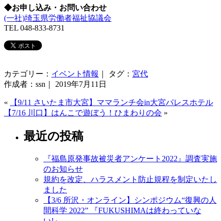
◆お申し込み・お問い合わせ
(一社)埼玉県労働者福祉協議会
TEL 048-833-8731
カテゴリー：
イベント情報
｜ タグ：
宮代
作成者：ssn｜ 2019年7月11日
«
【9/11 さいたま市大宮】ママランチ会in大宮パレスホテル
【7/16 川口】はんこで遊ぼう！ひまわりの会
»
最近の投稿
『福島原発事故被災者アンケート2022』調査実施
のお知らせ
規約を改定、ハラスメント防止規程を制定いたし
ました
【3/6 所沢・オンライン】シンポジウム“復興の人
間科学 2022” 『FUKUSHIMAは終わっていな
い!』