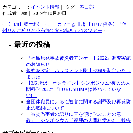
カテゴリー：
イベント情報
｜ タグ：
春日部
作成者：ssn｜ 2019年10月30日
«
【11/8】郷土料理・ここカフェ@川越
【11/17 熊谷】「信
州りんご狩りと小布施で食べ歩き」バスツアー
»
最近の投稿
『福島原発事故被災者アンケート2022』調査実施
のお知らせ
規約を改定、ハラスメント防止規程を制定いたし
ました
【3/6 所沢・オンライン】シンポジウム“復興の人
間科学 2022” 『FUKUSHIMAは終わっていな
い!』
当団体職員による性被害に関する謝罪及び再発防
止の取組について
「被災当事者の語りに耳を傾け学ぶことの意
義」 シンポジウム『復興の人間科学2021』報告