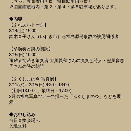
（うち、障害者用１台、軽自動車用３台）
※図書館敷地内・第２・第４・第５駐車場があります。
◆内容
【ふれあいトーク】
3/14(土) 15:00～
鈴木直子さん（いわき市）ら福島原発事故の被災関係者
【筝演奏と詩の朗読】
3/15(日) 10:00～
避難者で若き筝奏者 大川義秋さんの演奏と詩人・熊川多恵
子さんの詩の朗読
【ふくしまは今 写真展】
3/11(水)～3/15(日) 9:30～18:00
（初日13:00～、最終日～17:00）
2月の福島写真ツアーで撮った「ふくしまの今」などを展
示
◆お申し込み
当日直接会場へ
入場無料