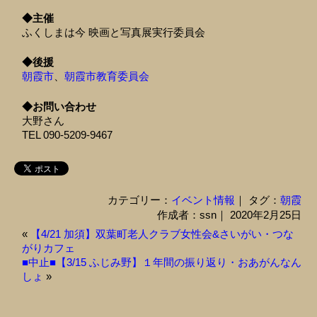
◆主催
ふくしまは今 映画と写真展実行委員会
◆後援
朝霞市
、
朝霞市教育委員会
◆お問い合わせ
大野さん
TEL 090-5209-9467
カテゴリー：
イベント情報
｜ タグ：
朝霞
作成者：ssn｜ 2020年2月25日
«
【4/21 加須】双葉町老人クラブ女性会&さいがい・つな
がりカフェ
■中止■【3/15 ふじみ野】１年間の振り返り・おあがんなん
しょ
»