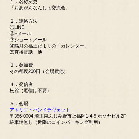
１．名称変更
『おあがんなんしょ交流会』
２．連絡方法
①LINE
②Eメール
③ショートメール
④隔月の福玉だよりの「カレンダー」
⑤直接電話 他
３．参加費
その都度200円（会場費他）
４．発信者
松舘（返信は不要）
５．会場
アトリエ・ハンドラヴェット
〒356-0004 埼玉県ふじみ野市上福岡1-4-5 ホソヤビル2F
駐車場無し（近隣のコインパーキング利用）