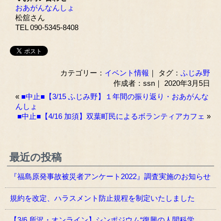
おあがんなんしょ
松舘さん
TEL 090-5345-8408
カテゴリー：
イベント情報
｜ タグ：
ふじみ野
作成者：ssn｜ 2020年3月5日
«
■中止■【3/15 ふじみ野】１年間の振り返り・おあがんな
んしょ
■中止■【4/16 加須】双葉町民によるボランティアカフェ
»
最近の投稿
『福島原発事故被災者アンケート2022』調査実施のお知らせ
規約を改定、ハラスメント防止規程を制定いたしました
【3/6 所沢・オンライン】シンポジウム“復興の人間科学