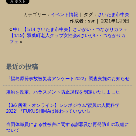
カテゴリー：
イベント情報
｜ タグ：
さいたま市中央
作成者：ssn｜ 2021年1月9日
«
中止【1/14 さいたま市中央】さいがい・つながりカフェ
【1/19】双葉町老人クラブ女性会&さいがい・つながりカ
フェ
»
最近の投稿
『福島原発事故被災者アンケート2022』調査実施のお知らせ
規約を改定、ハラスメント防止規程を制定いたしました
【3/6 所沢・オンライン】シンポジウム“復興の人間科学
2022” 『FUKUSHIMAは終わっていない!』
当団体職員による性被害に関する謝罪及び再発防止の取組に
ついて