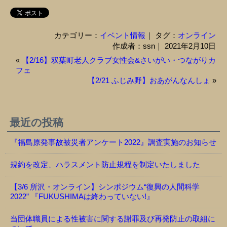
カテゴリー：
イベント情報
｜ タグ：
オンライン
作成者：ssn｜ 2021年2月10日
«
【2/16】双葉町老人クラブ女性会&さいがい・つながりカ
フェ
【2/21 ふじみ野】おあがんなんしょ
»
最近の投稿
『福島原発事故被災者アンケート2022』調査実施のお知らせ
規約を改定、ハラスメント防止規程を制定いたしました
【3/6 所沢・オンライン】シンポジウム“復興の人間科学
2022” 『FUKUSHIMAは終わっていない!』
当団体職員による性被害に関する謝罪及び再発防止の取組に